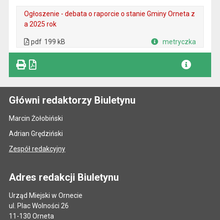
Ogłoszenie - debata o raporcie o stanie Gminy Orneta z
a 2025 rok
. Plik w formacie: pdf
. Rozmiar pliku: 199 kB
. Otwiera się w nowej karcie.
pdf
199 kB
metryczka
Plik w formacie
Główni redaktorzy Biuletynu
Marcin Żołobiński
Adrian Grędziński
Zespół redakcyjny
Adres redakcji Biuletynu
Urząd Miejski w Ornecie
ul. Plac Wolności 26
11-130 Orneta