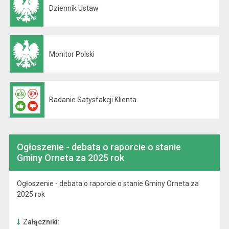
Dziennik Ustaw
Otwiera się w nowej karcie
Monitor Polski
Otwiera się w nowej karcie
Badanie Satysfakcji Klienta
Ogłoszenie - debata o raporcie o stanie
Gminy Orneta za 2025 rok
Ogłoszenie - debata o raporcie o stanie Gminy Orneta za
2025 rok
Załączniki: