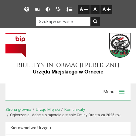
Przejdź do głównego menu
Przejdź do mapy serwisu
Przejdź do treści
Deklaracja
Słownik
Wersja
Wersja
Gęstość
zresetuj
zmniejsz czcionkę
zwiększ czcionkę
dostępności
skrótów
kontrastowa
tekstowa
tekstu
Szukaj w serwisie
Szukaj
BIULETYN INFORMACJI PUBLICZNEJ
Urzędu Miejskiego w Ornecie
Menu
Strona główna
Urząd Miejski
Komunikaty
Ogłoszenie - debata o raporcie o stanie Gminy Orneta za 2025 rok
Kierownictwo Urzędu