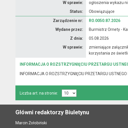
W sprawie:
ogłoszenia wykazu n
Status:
Obowiązujące
Zarządzenie
Zarządzenie nr:
RO.0050.87.2026
Wydane przez:
Burmistrz Ornety - K
Z dnia:
05.08.2026
W sprawie:
zmieniające załączni
korzystania ze świetl
INFORMACJA O ROZSTRZYGNIĘCIU PRZETARGU USTNEGO N
INFORMACJA O ROZSTRZYGNIĘCIU PRZETARGU USTNEGO NIEO
Liczba art. na stronie:
Główni redaktorzy Biuletynu
Marcin Żołobiński