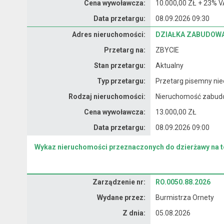
Cena wywoławcza:
10.000,00 ZŁ + 23% V
Data przetargu:
08.09.2026 09:30
Dane nieruchomości
Adres nieruchomości:
DZIAŁKA ZABUDOWA
Przetarg na:
ZBYCIE
Stan przetargu:
Aktualny
Typ przetargu:
Przetarg pisemny nie
Rodzaj nieruchomości:
Nieruchomość zabu
Cena wywoławcza:
13.000,00 ZŁ
Data przetargu:
08.09.2026 09:00
Wykaz nieruchomości przeznaczonych do dzierżawy na te
Zarządzenie
Zarządzenie nr:
RO.0050.88.2026
Wydane przez:
Burmistrza Ornety
Z dnia:
05.08.2026