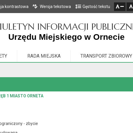
ja kontrastowa
Wersja tekstowa
Gęstość tekstu
Przejdź do głównego menu
Przejdź do mapy serwisu
Przejdź do treści
zresetuj
zmniejsz czcionkę
IULETYN INFORMACJI PUBLICZN
Urzędu Miejskiego w Ornecie
ETY
RADA MIEJSKA
TRANSPORT ZBIOROWY
RĘB 1 MIASTO ORNETA
ograniczony - zbycie
budowana