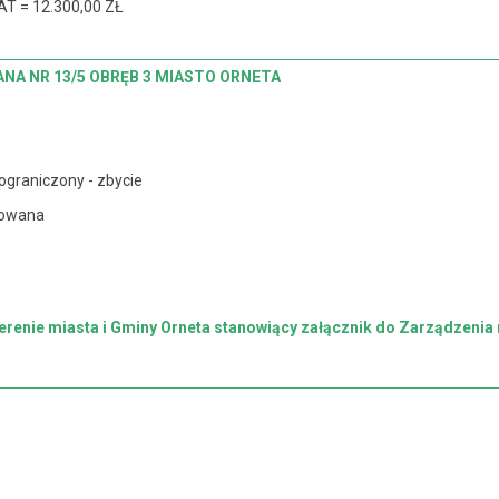
AT = 12.300,00 ZŁ
NA NR 13/5 OBRĘB 3 MIASTO ORNETA
ograniczony - zbycie
dowana
renie miasta i Gminy Orneta stanowiący załącznik do Zarządzenia 