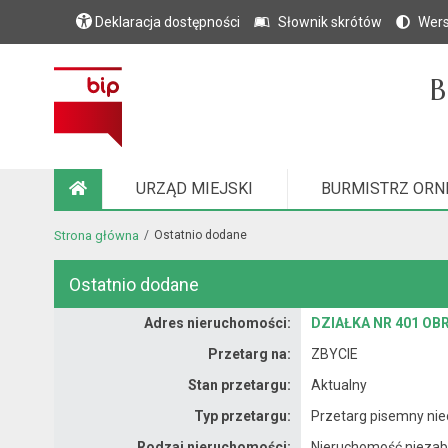
Deklaracja dostępności
Słownik skrótów
Wers
B
URZĄD MIEJSKI
BURMISTRZ ORN
STRONA GŁÓWNA
Strona główna
Ostatnio dodane
Ostatnio dodane
Dane nieruchomości
Adres nieruchomości:
DZIAŁKA NR 401 OB
Przetarg na:
ZBYCIE
Stan przetargu:
Aktualny
Typ przetargu:
Przetarg pisemny nie
Rodzaj nieruchomości:
Nieruchomość nieza