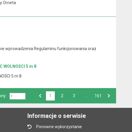
y Orneta
rawie wprowadzenia Regulaminu funkcjonowania oraz
C WOLNOŚCI 5 m 8
OŚCI 5 m 8
ony:
1
Przejdź do strony numer
2
Przejdź do strony numer
3
…
Przejdź do strony numer
161
Strona numer
Poprzednia strona
Następna strona
Informacje o serwisie
Ponowne wykorzystanie