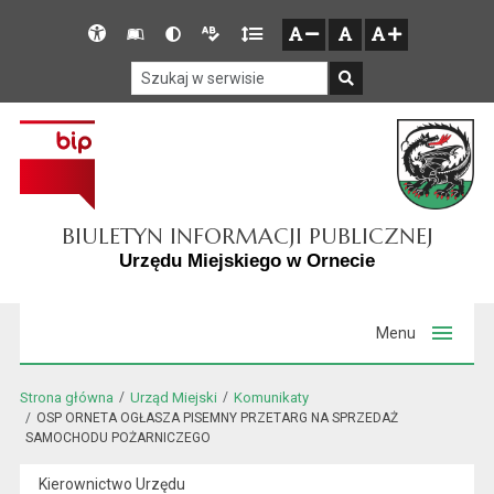
Przejdź do głównego menu
Przejdź do mapy serwisu
Przejdź do treści
Deklaracja
Słownik
Wersja
Wersja
Gęstość
zresetuj
zmniejsz czcionkę
zwiększ czcionkę
dostępności
skrótów
kontrastowa
tekstowa
tekstu
Szukaj w serwisie
Szukaj
BIULETYN INFORMACJI PUBLICZNEJ
Urzędu Miejskiego w Ornecie
Menu
Strona główna
Urząd Miejski
Komunikaty
OSP ORNETA OGŁASZA PISEMNY PRZETARG NA SPRZEDAŻ
SAMOCHODU POŻARNICZEGO
Kierownictwo Urzędu