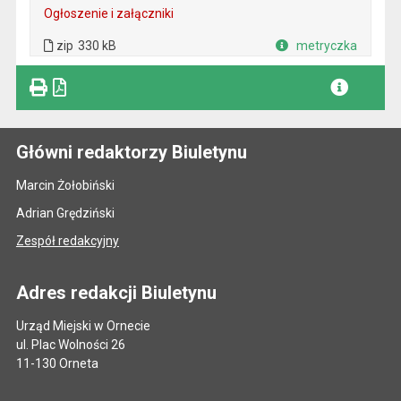
Ogłoszenie i załączniki
. Plik w formacie: zip
. Rozmiar pliku: 330 kB
zip
330 kB
metryczka
Plik w formacie
Główni redaktorzy Biuletynu
Marcin Żołobiński
Adrian Grędziński
Zespół redakcyjny
Adres redakcji Biuletynu
Urząd Miejski w Ornecie
ul. Plac Wolności 26
11-130 Orneta