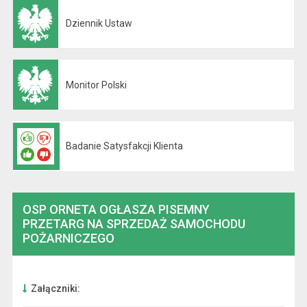
Dziennik Ustaw
Otwiera się w nowej karcie
Monitor Polski
Otwiera się w nowej karcie
Badanie Satysfakcji Klienta
OSP ORNETA OGŁASZA PISEMNY
PRZETARG NA SPRZEDAŻ SAMOCHODU
POŻARNICZEGO
Załączniki: