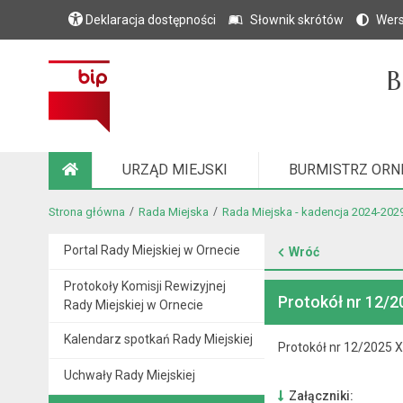
Deklaracja dostępności
Słownik skrótów
Wers
B
URZĄD MIEJSKI
BURMISTRZ ORN
STRONA GŁÓWNA
Strona główna
Rada Miejska
Rada Miejska - kadencja 2024-202
Portal Rady Miejskiej w Ornecie
Wróć
Protokoły Komisji Rewizyjnej
Protokół nr 12/20
Rady Miejskiej w Ornecie
Kalendarz spotkań Rady Miejskiej
Protokół nr 12/2025 XX
Uchwały Rady Miejskiej
Załączniki: