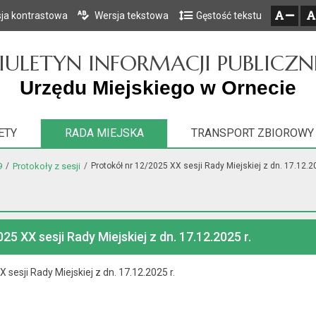
ja kontrastowa
Wersja tekstowa
Gęstość tekstu
Przejdź do głównego menu
Przejdź do mapy serwisu
Przejdź do treści
zresetuj
zmniejsz czcionkę
IULETYN INFORMACJI PUBLICZN
Urzędu Miejskiego w Ornecie
ETY
RADA MIEJSKA
TRANSPORT ZBIOROWY
9
Protokoły z sesji
Protokół nr 12/2025 XX sesji Rady Miejskiej z dn. 17.12.20
25 XX sesji Rady Miejskiej z dn. 17.12.2025 r.
 sesji Rady Miejskiej z dn. 17.12.2025 r.