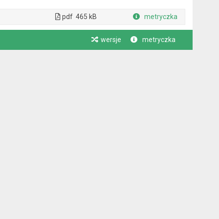
pdf
465 kB
metryczka
Plik w formacie
wersje
metryczka