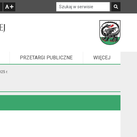
Szukaj w serwisie
Szukaj
zwiększ czcionkę
EJ
PRZETARGI PUBLICZNE
WIĘCEJ
ELEMENTÓW
25 r.