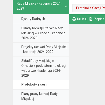
Rada Miejska - kadencja 2024-
Protokół XX sesji Ra
2029
. Plik w formacie: pdf
. Rozmiar pliku: 465 kB
. Otwiera się w nowej karcie.
Dyżury Radnych
Drukuj
Zapisz
. Ta sama treść dostępna jest na bieżącej stronie
Składy Komisji Stałych Rady
Miejskiej w Ornecie - kadencja
2024-2029
Projekty uchwał Rady Miejskiej
- kadencja 2024-2029
Skład Rady Miejskiej w
Ornecie z podziałem na okręgi
wyborcze - kadencja 2024-
2029
Protokoły z sesji
Plany pracy komisji Rady
Miejskiej