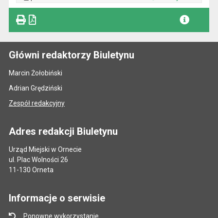
Plik w formacie
Główni redaktorzy Biuletynu
Marcin Żołobiński
Adrian Grędziński
Zespół redakcyjny
Adres redakcji Biuletynu
Urząd Miejski w Ornecie
ul. Plac Wolności 26
11-130 Orneta
Informacje o serwisie
Ponowne wykorzystanie