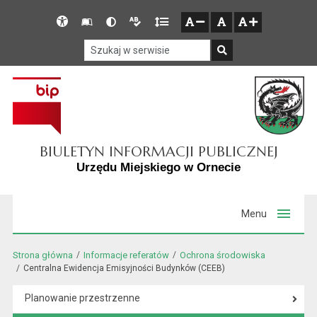
Przejdź do głównego menu
Przejdź do mapy serwisu
Przejdź do treści
Deklaracja
Słownik
Wersja
Wersja
Gęstość
zresetuj
zmniejsz czcionkę
zwiększ czcionkę
dostępności
skrótów
kontrastowa
tekstowa
tekstu
Szukaj w serwisie
Szukaj
BIULETYN INFORMACJI PUBLICZNEJ
Urzędu Miejskiego w Ornecie
Menu
Strona główna
Informacje referatów
Ochrona środowiska
Centralna Ewidencja Emisyjności Budynków (CEEB)
Planowanie przestrzenne