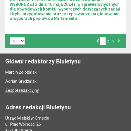
WYBORCZEJ z dnia 10 maja 2024 r. w sprawie wytycznych
dla obwodowych komisji wyborczych dotyczących zadań
i trybu przygotowania oraz przeprowadzenia głosowania
w wyborach posłów do Parlamentu
Liczba art. na stronie:
1
Przejdź do strony numer
2
Przejdź do strony numer
3
Strona numer
Poprzednia strona
Następna strona
Główni redaktorzy Biuletynu
Marcin Żołobiński
Adrian Grędziński
Zespół redakcyjny
Adres redakcji Biuletynu
Urząd Miejski w Ornecie
ul. Plac Wolności 26
11-130 Orneta