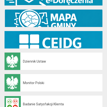
Dziennik Ustaw
Otwiera się w nowej karcie
Monitor Polski
Otwiera się w nowej karcie
Badanie Satysfakcji Klienta