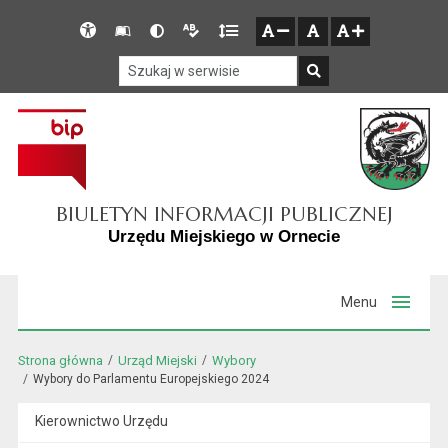
Przejdź do głównego menu
Przejdź do mapy serwisu
Przejdź do treści
Deklaracja
Słownik
Wersja
Wersja
Gęstość
zresetuj
zmniejsz czcionkę
zwiększ czcionkę
dostępności
skrótów
kontrastowa
tekstowa
tekstu
Szukaj w serwisie
Szukaj
BIULETYN INFORMACJI PUBLICZNEJ
Urzędu Miejskiego w Ornecie
Menu
Strona główna
Urząd Miejski
Wybory
Wybory do Parlamentu Europejskiego 2024
Kierownictwo Urzędu