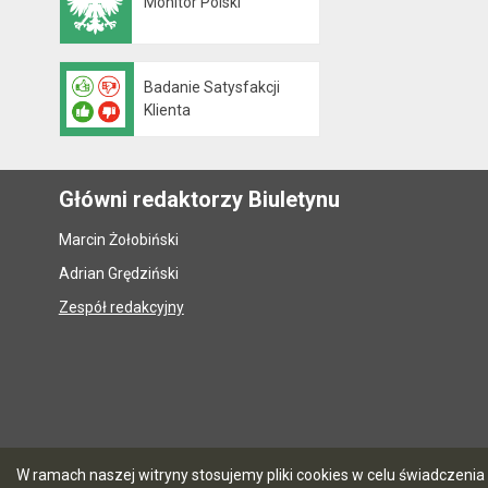
Monitor Polski
Otwiera się w nowej karcie
Badanie Satysfakcji
Klienta
Główni redaktorzy Biuletynu
Marcin Żołobiński
Adrian Grędziński
Zespół redakcyjny
W ramach naszej witryny stosujemy pliki cookies w celu świadczen