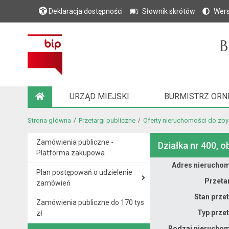
Deklaracja dostępności
Słownik skrótów
Wers
B
URZĄD MIEJSKI
BURMISTRZ ORN
STRONA GŁÓWNA
Strona główna
Przetargi publiczne
Oferty nieruchomości do zbyc
Zamówienia publiczne -
Działka nr 400, o
Platforma zakupowa
Dane nieruchomości
Adres nieruchom
Plan postępowań o udzielenie
Przeta
zamówień
Stan prze
Zamówienia publiczne do 170 tys
Typ prze
zł
Rodzaj nieruchom