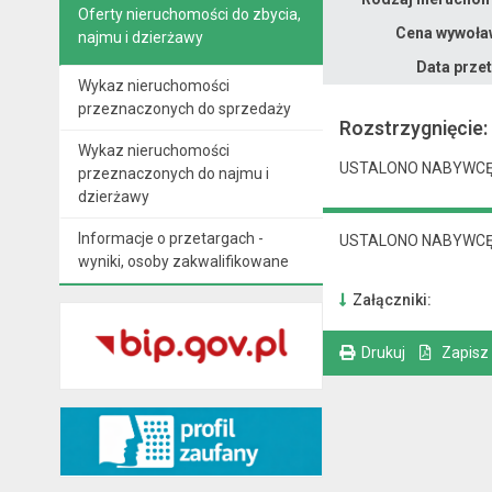
Oferty nieruchomości do zbycia,
Cena wywoła
najmu i dzierżawy
Data prze
Wykaz nieruchomości
przeznaczonych do sprzedaży
Rozstrzygnięcie:
Wykaz nieruchomości
USTALONO NABYWC
przeznaczonych do najmu i
dzierżawy
Informacje o przetargach -
USTALONO NABYWC
wyniki, osoby zakwalifikowane
Załączniki:
Drukuj
Zapisz
. Ta sama treść dostępna jest na bieżącej stronie