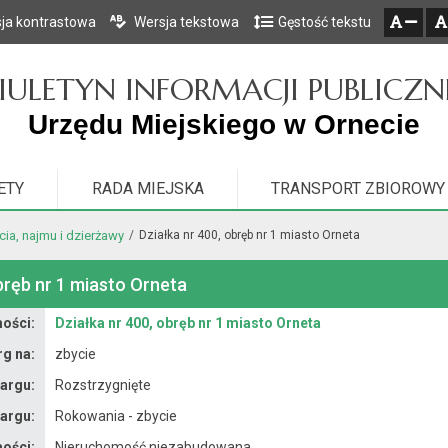
ja kontrastowa
Wersja tekstowa
Gęstość tekstu
Przejdź do głównego menu
Przejdź do mapy serwisu
Przejdź do treści
zresetuj
zmniejsz czcionkę
IULETYN INFORMACJI PUBLICZN
Urzędu Miejskiego w Ornecie
ETY
RADA MIEJSKA
TRANSPORT ZBIOROWY
ia, najmu i dzierżawy
Działka nr 400, obręb nr 1 miasto Orneta
bręb nr 1 miasto Orneta
ości:
Działka nr 400, obręb nr 1 miasto Orneta
rg na:
zbycie
targu:
Rozstrzygnięte
targu:
Rokowania - zbycie
ości:
Nieruchomość niezabudowana